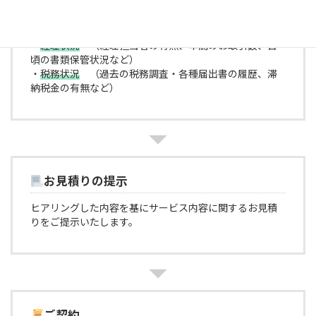
有無など）
・
財務内容
（保有資産、借入状況、各種保険加入状況
など）
・
経理状況
（経理担当者の有無、年間のお取引数、日
頃の書類保管状況など）
・
税務状況
（過去の税務調査・各種届出書の履歴、滞
納税金の有無など）
お見積りの提示
ヒアリングした内容を基にサービス内容に関するお見積
りをご提示いたします。
ご契約